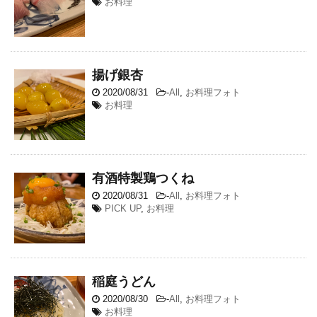
お料理
揚げ銀杏
2020/08/31
-
All
,
お料理フォト
お料理
有酒特製鶏つくね
2020/08/31
-
All
,
お料理フォト
PICK UP
,
お料理
稲庭うどん
2020/08/30
-
All
,
お料理フォト
お料理